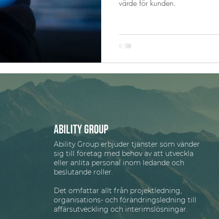
värde för kunden.
Ability group
Ability Group erbjuder tjänster som vänder
sig till företag med behov av att utveckla
eller anlita personal inom ledande och
beslutande roller.
Det omfattar allt från projektledning,
organisations- och förändringsledning till
affärsutveckling och interimslösningar.