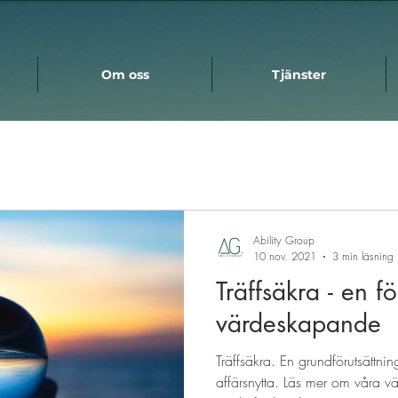
Om oss
Tjänster
Ability Group
10 nov. 2021
3 min läsning
Träffsäkra - en fö
värdeskapande
Träffsäkra. En grundförutsättni
affärsnytta. Läs mer om våra v