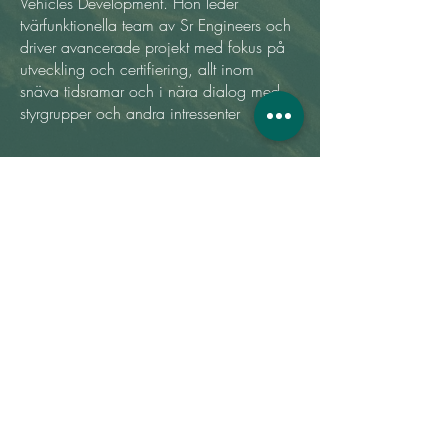
Vehicles Development. Hon leder
tvärfunktionella team av Sr Engineers och
driver avancerade projekt med fokus på
utveckling och certifiering, allt inom
snäva tidsramar och i nära dialog med
styrgrupper och andra intressenter
Karriärmål
Mitt mål inför framtiden är att fortsätta
leda komplexa projekt med breda
tvärfunktionella kontaktytor.
Adress
Vasagatan 42 | 411 37 Göteborg
Sverige
Ability group