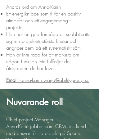
Andras ord om Anna-Karin
Ett energiknippe som tillför en positiv
atmosfär och ett engagemang till
projektet.
Hon har en god förmåga att snabbt sätta
sig in i projektets största knutar och
angriper dem på ett systematiskt sätt.
Hon är inte rädd för att markera om
någon funktion inte fullföljer de
åtaganden de har lovat.
Email
: anna-karin.warja@abilitygroup.se
Nuvarande roll
Chief project Manager
Anna-Karin jobbar som CPM hos kund
med ansvar för tre projekt på Special