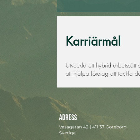
Karriärmål
Utveckla ett hybrid arbetssätt 
att hjälpa företag att tackla
Adress
Vasagatan 42 | 411 37 Göteborg
Sverige