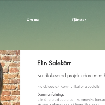
Om oss
Tjänster
Elin Salekärr
Kundfokuserad projektledare med h
Projektledare/ Kommunikationsspecialist
Sammanfattning:
Elin är projektledare och kommunikationsspe
struktur, tydlighet och hållbara lösningar.