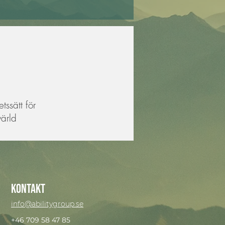
tssätt för
värld
Kontakt
info@abilitygroup.se
+46 709 58 47 85