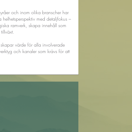
yråer och inom olika branscher har
a helhetsperspektiv med detaljfokus –
giska ramverk, skapa innehåll som
tillväxt.
 skapar värde för alla involverade
erktyg och kanaler som krävs för att