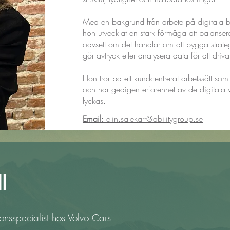
Med en bakgrund från arbete på digitala b
hon utvecklat en stark förmåga att balanser
oavsett om det handlar om att bygga strate
gör avtryck eller analysera data för att driva 
Hon tror på ett kundcentrerat arbetssätt som
och har gedigen erfarenhet av de digitala v
lyckas.
Email:
elin.salekarr@abilitygroup.se
l
onsspecialist hos Volvo Cars