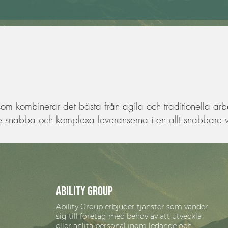
som kombinerar det bästa från agila och traditionella arbe
 de snabba och komplexa leveranserna i en allt snabbare 
Ability group
Ability Group erbjuder tjänster som vänder
sig till företag med behov av att utveckla
eller anlita personal inom ledande och